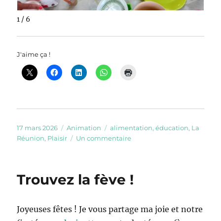
1 / 6
J'aime ça !
Publié
Catégories
Étiquettes
17 mars 2026
Animation
alimentation
,
éducation
,
La
le
sur
Réunion
,
Plaisir
Un commentaire
Les
Maternelles
du
Trouvez la fève !
Goût
à
La
Joyeuses fêtes ! Je vous partage ma joie et notre
Réunion