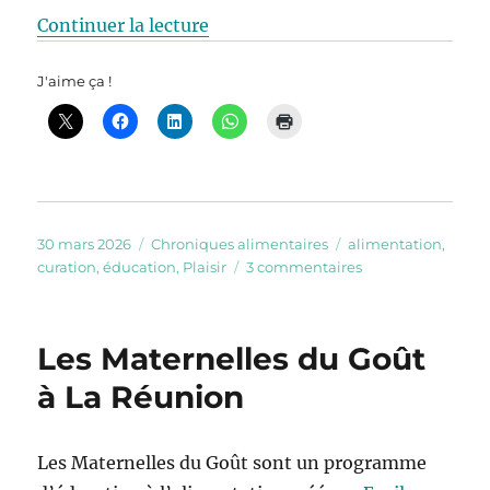
de « Néophilie alimentaire ! »
Continuer la lecture
J'aime ça !
Publié
Catégories
Étiquettes
30 mars 2026
Chroniques alimentaires
alimentation
,
le
sur
curation
,
éducation
,
Plaisir
3 commentaires
Néophilie
alimentaire
!
Les Maternelles du Goût
à La Réunion
Les Maternelles du Goût sont un programme