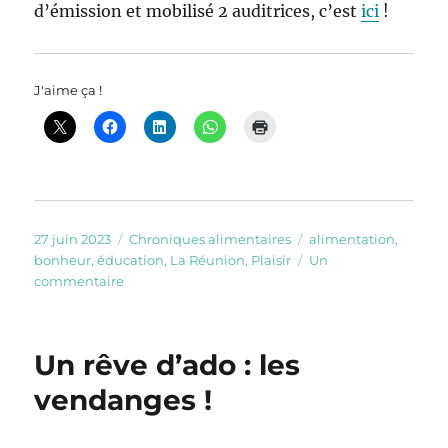
d’émission et mobilisé 2 auditrices, c’est
ici
!
J'aime ça !
Publié
Catégories
Étiquettes
27 juin 2023
Chroniques alimentaires
alimentation
,
le
bonheur
,
éducation
,
La Réunion
,
Plaisir
Un
sur
commentaire
Émission
sur
l’éducation
Un rêve d’ado : les
alimentaire
à
vendanges !
La
Réunion