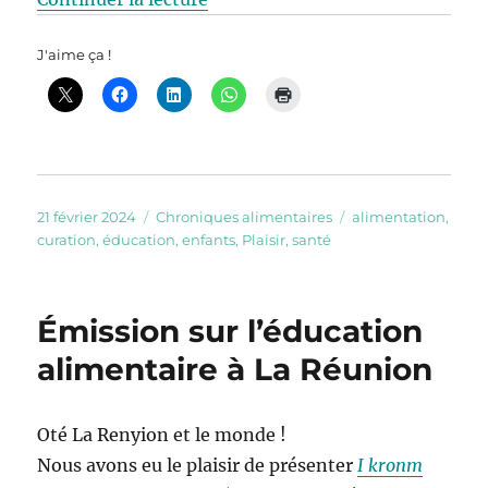
J'aime ça !
Publié
Catégories
Étiquettes
21 février 2024
Chroniques alimentaires
alimentation
,
le
curation
,
éducation
,
enfants
,
Plaisir
,
santé
Émission sur l’éducation
alimentaire à La Réunion
Oté La Renyion et le monde !
Nous avons eu le plaisir de présenter
I kronm