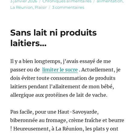
Publié
Catégories
Étiquettes
3 janvier 2026
Chroniques alimentaires
alimentation
,
le
sur
La Réunion
,
Plaisir
3 commentaires
Trouvez
la
fève
Sans lait ni produits
!
laitiers…
Il y a bien longtemps, j’avais essayé de me
passer ou de
limiter le sucre
. Actuellement, je
dois éviter toute consommation de produits
laitiers pendant l’allaitement de mon bébé,
allergique aux protéines de lait de vache.
Pas facile, pour une Haut-Savoyarde,
biberonnée au fromage, crème fraîche et beurre
! Heureusement, à La Réunion, les plats y ont