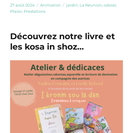
Publié
Catégories
Étiquettes
27 août 2024
Animation
jardin
,
La Réunion
,
odorat
,
le
Plaisir
,
Prestations
Découvrez notre livre et
les kosa in shoz…