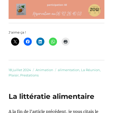
J'aime ça !
Publié
Catégories
Étiquettes
18 juillet 2024
Animation
alimentation
,
La Réunion
,
le
Plaisir
,
Prestations
La littératie alimentaire
A la fin de l’article précédent, je vous citais le