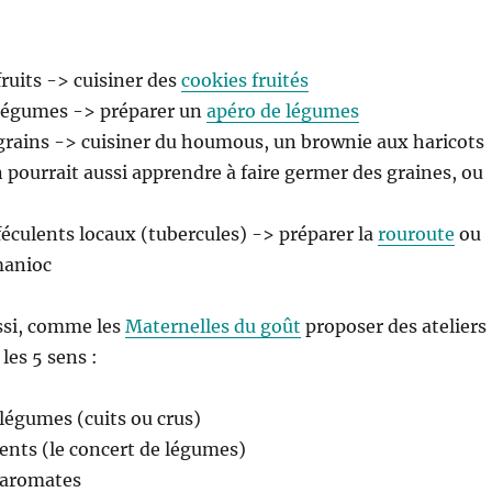
 fruits -> cuisiner des
cookies fruités
s légumes -> préparer un
apéro de légumes
s grains -> cuisiner du houmous, un brownie aux haricots
pourrait aussi apprendre à faire germer des graines, ou
 féculents locaux (tubercules) -> préparer la
rouroute
ou
manioc
ssi, comme les
Maternelles du goût
proposer des ateliers
les 5 sens :
 légumes (cuits ou crus)
iments (le concert de légumes)
s aromates