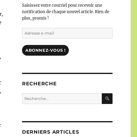
Saisissez votre courriel pour recevoir une
notification de chaque nouvel article. Rien de
r,
plus, promis !
e
Adresse
e-
mail
ABONNEZ-VOUS !
,
.
c
RECHERCHE
,
RECHERC
Recherche
pour :
c
DERNIERS ARTICLES