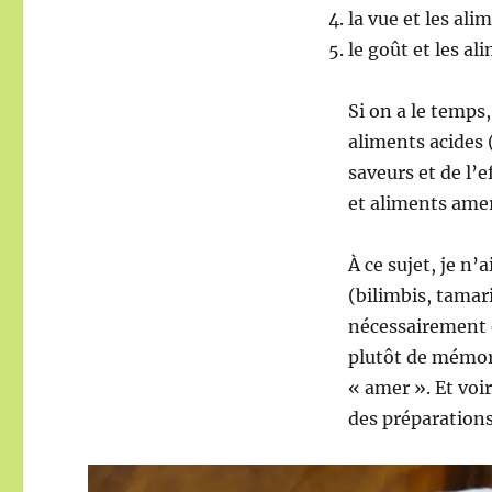
la vue et les ali
le goût et les a
Si on a le temps,
aliments acides (
saveurs et de l’
et aliments amer
À ce sujet, je n
(bilimbis, tamar
nécessairement q
plutôt de mémori
« amer ». Et voi
des préparation