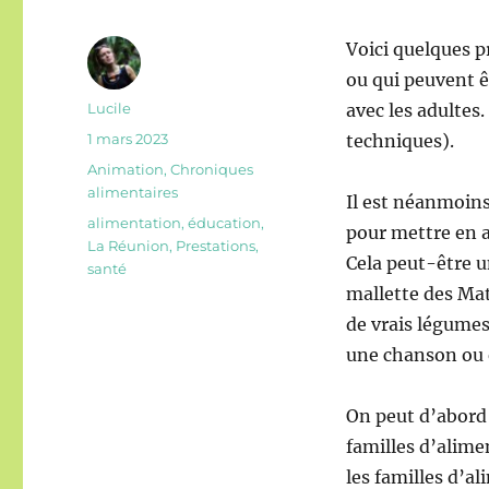
Voici quelques p
ou qui peuvent 
Auteur
Lucile
avec les adultes.
Publié
1 mars 2023
techniques).
le
Catégories
Animation
,
Chroniques
alimentaires
Il est néanmoin
Étiquettes
alimentation
,
éducation
,
pour mettre en a
La Réunion
,
Prestations
,
Cela peut-être 
santé
mallette des Mat
de vrais légumes
une chanson ou
On peut d’abord 
familles d’alimen
les familles d’a