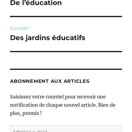
de
De l’éducation
Publication
précédente :
l’article
SUIVANT
Des jardins éducatifs
Publication
suivante :
ABONNEMENT AUX ARTICLES
Saisissez votre courriel pour recevoir une
notification de chaque nouvel article. Rien de
plus, promis !
Adresse