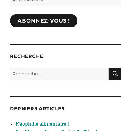
e-
mail
ABONNEZ-VOUS !
RECHERCHE
RE
Recherche
pour :
DERNIERS ARTICLES
Néophilie alimentaire !