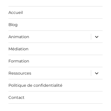
Accueil
Blog
ouvrir
Animation
le
sous-
menu
Médiation
Formation
ouvrir
Ressources
le
sous-
menu
Politique de confidentialité
Contact