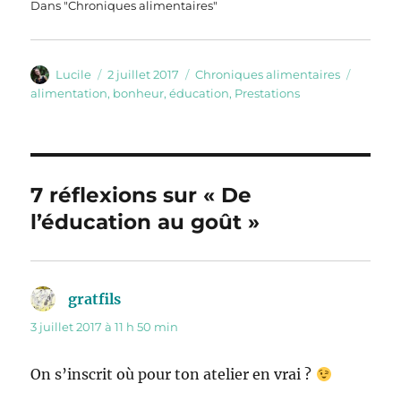
Dans "Chroniques alimentaires"
Auteur
Publié
Catégories
Étiquet
Lucile
2 juillet 2017
Chroniques alimentaires
le
alimentation
,
bonheur
,
éducation
,
Prestations
7 réflexions sur « De
l’éducation au goût »
gratfils
dit :
3 juillet 2017 à 11 h 50 min
On s’inscrit où pour ton atelier en vrai ?