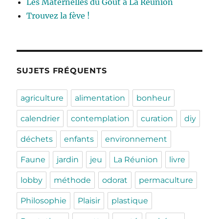
Les Maternelles du Goût à La Réunion
Trouvez la fève !
SUJETS FRÉQUENTS
agriculture
alimentation
bonheur
calendrier
contemplation
curation
diy
déchets
enfants
environnement
Faune
jardin
jeu
La Réunion
livre
lobby
méthode
odorat
permaculture
Philosophie
Plaisir
plastique