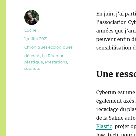
En juin, j’ai par
l’association Cyb
Auteur
Lucile
années que j’ani
Publié
1 juillet 2021
peuvent enfin dé
le
Catégories
Chroniques écologiques
sensibilisation 
Étiquettes
déchets
,
La Réunion
,
plastique
,
Prestations
,
sobriété
Une ress
Cyberun est une 
également axés l
recyclage du pla
de la Saline auto
Plastic
, projet o
low-tech, pour u