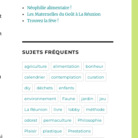
Néophilie alimentaire !
Les Maternelles du Goût à La Réunion
t
Trouvez la fève !
a
SUJETS FRÉQUENTS
agriculture
alimentation
bonheur
n
calendrier
contemplation
curation
diy
déchets
enfants
environnement
Faune
jardin
jeu
La Réunion
livre
lobby
méthode
odorat
permaculture
Philosophie
Plaisir
plastique
Prestations
si