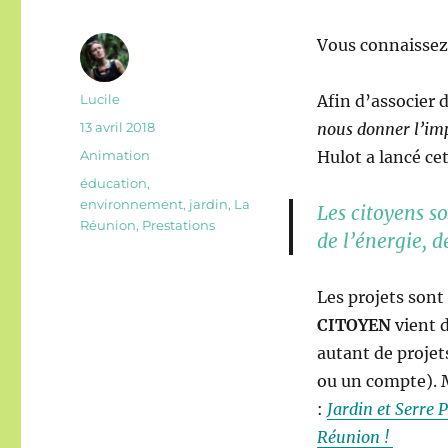
Vous connaisse
Auteur
Lucile
Afin d’associer 
Publié
13 avril 2018
nous donner l’im
le
Catégories
Animation
Hulot a lancé cet
Étiquettes
éducation
,
environnement
,
jardin
,
La
Les citoyens s
Réunion
,
Prestations
de l’énergie, d
Les projets sont
CITOYEN
vient d
autant de projet
ou un compte). M
:
Jardin et Serre 
Réunion !