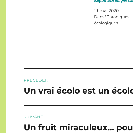
Reprendre en pédal
19 mai 2020
Dans "Chroniques
écologiques"
Navigation
PRÉCÉDENT
de
Un vrai écolo est un écol
Publication
précédente :
l’article
SUIVANT
Un fruit miraculeux… pour
Publication