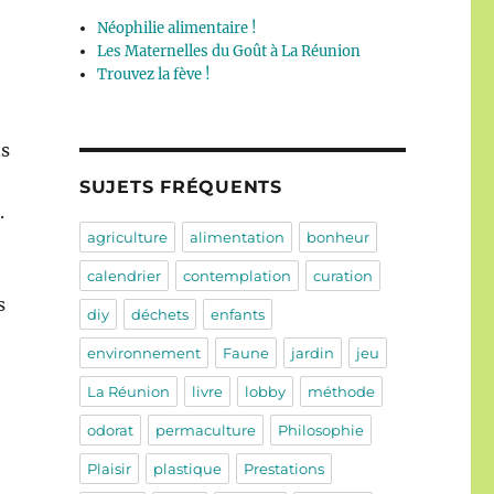
Néophilie alimentaire !
Les Maternelles du Goût à La Réunion
Trouvez la fève !
ns
SUJETS FRÉQUENTS
.
agriculture
alimentation
bonheur
calendrier
contemplation
curation
s
diy
déchets
enfants
environnement
Faune
jardin
jeu
La Réunion
livre
lobby
méthode
odorat
permaculture
Philosophie
Plaisir
plastique
Prestations