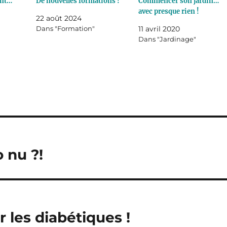
ant…
De nouvelles formations !
Commencer son jardin…
avec presque rien !
22 août 2024
Dans "Formation"
11 avril 2020
Dans "Jardinage"
o nu ?!
 les diabétiques !