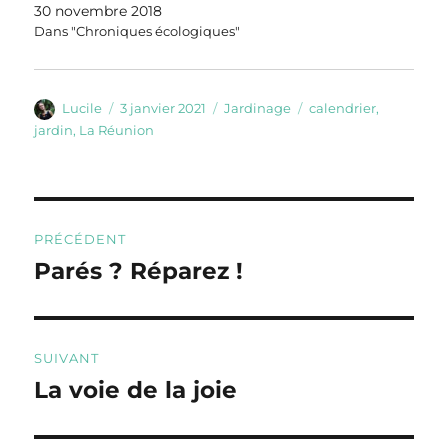
30 novembre 2018
Dans "Chroniques écologiques"
Auteur
Publié
Catégories
Étiquettes
Lucile
3 janvier 2021
Jardinage
calendrier
,
le
jardin
,
La Réunion
Navigation
PRÉCÉDENT
de
Parés ? Réparez !
Publication
précédente :
l’article
SUIVANT
La voie de la joie
Publication
suivante :