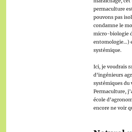
maraîchage, cet 
permaculture es
pouvons pas isol
condamne le morc
micro-biologie d
entomologie…) et
systémique.
Ici, je voudrais 
d’ingénieurs ag
systémiques du v
Permaculture, j’
école d’agronomi
encore ne voir q