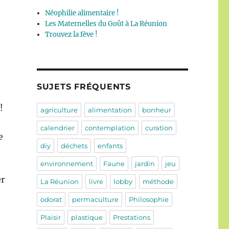
Néophilie alimentaire !
Les Maternelles du Goût à La Réunion
Trouvez la fève !
SUJETS FRÉQUENTS
!
agriculture
alimentation
bonheur
calendrier
contemplation
curation
e
diy
déchets
enfants
environnement
Faune
jardin
jeu
er
La Réunion
livre
lobby
méthode
odorat
permaculture
Philosophie
Plaisir
plastique
Prestations