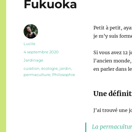
Fukuoka
Petit à petit, ay
je m’y suis form
Auteur
Lucile
Publié
4 septembre 2020
Si vous avez 12 j
le
Catégories
Jardinage
l’ancien monde, 
Étiquettes
curation
,
écologie
,
jardin
,
en parler dans l
permaculture
,
Philosophie
Une défini
J’ai trouvé une j
La permacultur