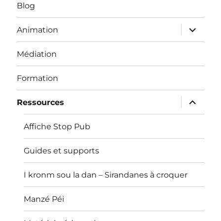
Blog
ouvrir
Animation
le
sous-
menu
Médiation
Formation
ouvrir
Ressources
le
sous-
menu
Affiche Stop Pub
Guides et supports
I kronm sou la dan – Sirandanes à croquer
Manzé Péi