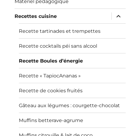
Matériel pédagogique
ouvrir
Recettes cuisine
le
sous-
menu
Recette tartinades et trempettes
Recette cocktails péi sans alcool
Recette Boules d’énergie
Recette « TapiocAnanas »
Recette de cookies fruités
Gâteau aux légumes : courgette-chocolat
Muffins betterave-agrume
Muffins citrouille & lait de coco