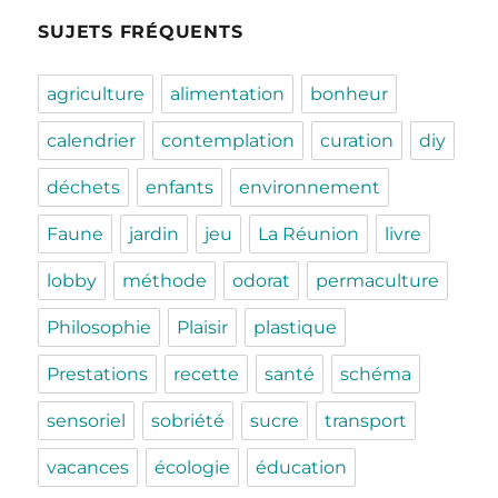
SUJETS FRÉQUENTS
agriculture
alimentation
bonheur
calendrier
contemplation
curation
diy
déchets
enfants
environnement
Faune
jardin
jeu
La Réunion
livre
lobby
méthode
odorat
permaculture
Philosophie
Plaisir
plastique
Prestations
recette
santé
schéma
sensoriel
sobriété
sucre
transport
vacances
écologie
éducation