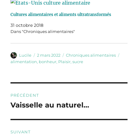
Cultures alimentaires et aliments ultratransformés
31 octobre 2018
Dans "Chroniques alimentaires"
Auteur
Publié
Catégories
Étiquett
Lucile
2 mars 2022
Chroniques alimentaires
le
alimentation
,
bonheur
,
Plaisir
,
sucre
Navigation
PRÉCÉDENT
de
Vaisselle au naturel…
Publication
précédente :
l’article
SUIVANT