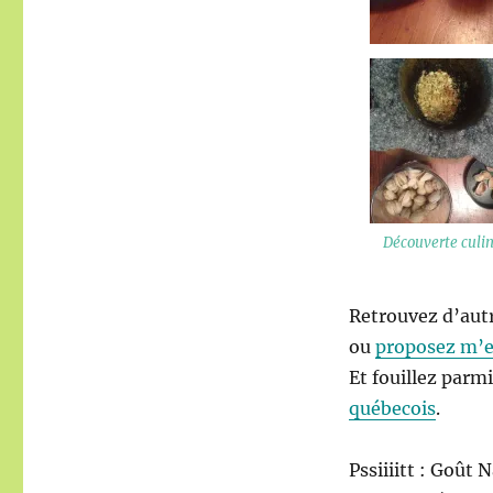
Découverte culi
Retrouvez d’aut
ou
proposez m’
Et fouillez parm
québecois
.
Pssiiiitt : Goût 