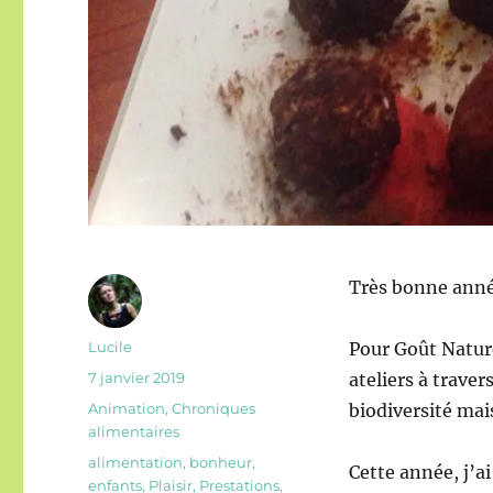
Très bonne anné
Auteur
Lucile
Pour Goût Nature
Publié
7 janvier 2019
ateliers à traver
le
Catégories
Animation
,
Chroniques
biodiversité mais
alimentaires
Étiquettes
alimentation
,
bonheur
,
Cette année, j’ai
enfants
,
Plaisir
,
Prestations
,