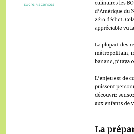
culinaires les
sucre
,
vacances
d’Amérique du No
zéro déchet. Cel
appréciable vu l
La plupart des re
métropolitain, ma
banane, pitaya 
L’enjeu est de cu
puissent personn
découvrir sensor
aux enfants de v
La prépar